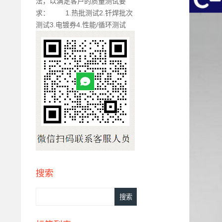
法，以满足客户的质量测试要
求： 1.热批测试2.钎焊批次
测试3.电镀券4.性能/循环测试
搜索