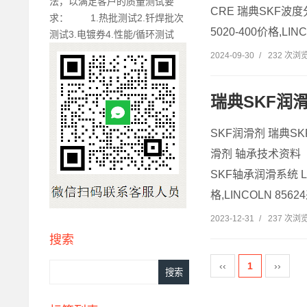
法，以满足客户的质量测试要
CRE 瑞典SKF波度分
求： 1.热批测试2.钎焊批次
5020-400价格,LINCO
测试3.电镀券4.性能/循环测试
2024-09-30
/
232 次浏
瑞典SKF润
SKF润滑剂 瑞典S
滑剂 轴承技术资料 B-
SKF轴承润滑系统 LI
格,LINCOLN 8562
2023-12-31
/
237 次浏
搜索
‹‹
1
››