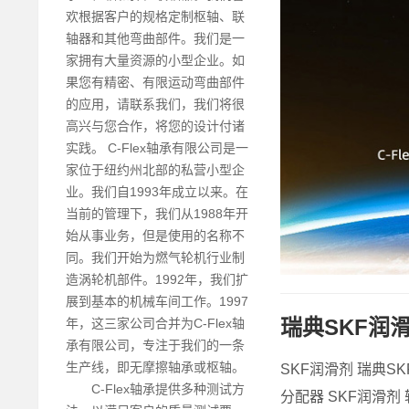
欢根据客户的规格定制枢轴、联
轴器和其他弯曲部件。我们是一
家拥有大量资源的小型企业。如
果您有精密、有限运动弯曲部件
的应用，请联系我们，我们将很
高兴与您合作，将您的设计付诸
实践。 C-Flex轴承有限公司是一
家位于纽约州北部的私营小型企
业。我们自1993年成立以来。在
当前的管理下，我们从1988年开
始从事业务，但是使用的名称不
同。我们开始为燃气轮机行业制
造涡轮机部件。1992年，我们扩
展到基本的机械车间工作。1997
瑞典SKF润滑
年，这三家公司合并为C-Flex轴
承有限公司，专注于我们的一条
生产线，即无摩擦轴承或枢轴。
SKF润滑剂 瑞典S
C-Flex轴承提供多种测试方
分配器 SKF润滑剂 轴