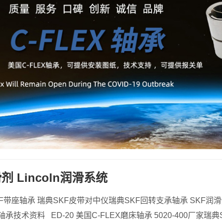
剂 Lincoln润滑系统
KF带座轴承 瑞典SKF皮带对中仪瑞典SKF回转支承轴承 SKF润
承技术资料 ED-20 美国C-FLEX磨床轴承 5020-400厂家瑞典S