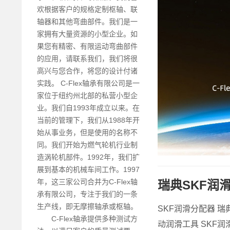
欢根据客户的规格定制枢轴、联
轴器和其他弯曲部件。我们是一
家拥有大量资源的小型企业。如
果您有精密、有限运动弯曲部件
的应用，请联系我们，我们将很
高兴与您合作，将您的设计付诸
实践。 C-Flex轴承有限公司是一
家位于纽约州北部的私营小型企
业。我们自1993年成立以来。在
当前的管理下，我们从1988年开
始从事业务，但是使用的名称不
同。我们开始为燃气轮机行业制
造涡轮机部件。1992年，我们扩
展到基本的机械车间工作。1997
年，这三家公司合并为C-Flex轴
瑞典SKF润
承有限公司，专注于我们的一条
生产线，即无摩擦轴承或枢轴。
SKF润滑分配器 瑞
C-Flex轴承提供多种测试方
动润滑工具 SKF润滑分