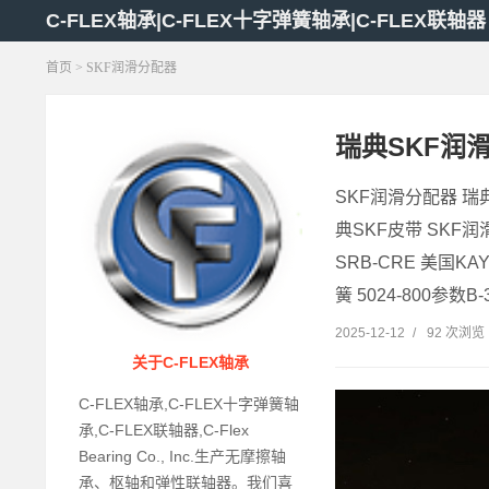
C-FLEX轴承|C-FLEX十字弹簧轴承|C-FLEX联轴器
首页
> SKF润滑分配器
瑞典SKF润
SKF润滑分配器 瑞
典SKF皮带 SKF润滑
SRB-CRE 美国KA
簧 5024-800参数B-3
2025-12-12
/
92 次浏览
关于C-FLEX轴承
C-FLEX轴承,C-FLEX十字弹簧轴
承,C-FLEX联轴器,C-Flex
Bearing Co., Inc.生产无摩擦轴
承、枢轴和弹性联轴器。我们喜