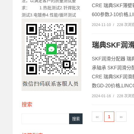
法，以满足客户的质量测试要
CRE 瑞典SKF薄壁轴
求： 1.热批测试2.钎焊批次
600参数J-10价格,LI
测试3.电镀券4.性能/循环测试
2024-11-10
/
228 次浏
瑞典SKF润
SKF润滑分配器 瑞
承轴承 SKF润滑分配器
CRE 瑞典SKF润滑脂
数GD-20价格,LINCO
2024-01-16
/
228 次浏
搜索
‹‹
1
››