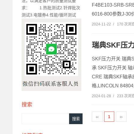
法，以满足客户的质量测试要
F4BE103-SRB-
求： 1.热批测试2.钎焊批次
6016-800参数J-30价
测试3.电镀券4.性能/循环测试
2024-11-22
/
170 次浏
瑞典SKF压
SKF压力开关 瑞典
承 SKF压力开关 轴承
CRE 瑞典SKF轴承座
格,LINCOLN 8480
2024-01-28
/
233 次浏
搜索
‹‹
1
››