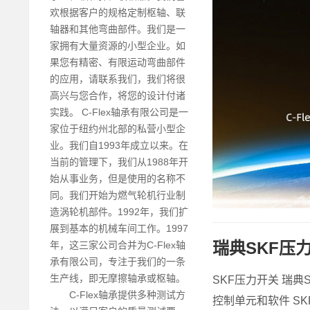
欢根据客户的规格定制枢轴、联
轴器和其他弯曲部件。我们是一
家拥有大量资源的小型企业。如
果您有精密、有限运动弯曲部件
的应用，请联系我们，我们将很
高兴与您合作，将您的设计付诸
实践。 C-Flex轴承有限公司是一
家位于纽约州北部的私营小型企
业。我们自1993年成立以来。在
当前的管理下，我们从1988年开
始从事业务，但是使用的名称不
同。我们开始为燃气轮机行业制
造涡轮机部件。1992年，我们扩
展到基本的机械车间工作。1997
瑞典SKF压
年，这三家公司合并为C-Flex轴
承有限公司，专注于我们的一条
生产线，即无摩擦轴承或枢轴。
SKF压力开关 瑞典
C-Flex轴承提供多种测试方
控制单元和软件 SKF