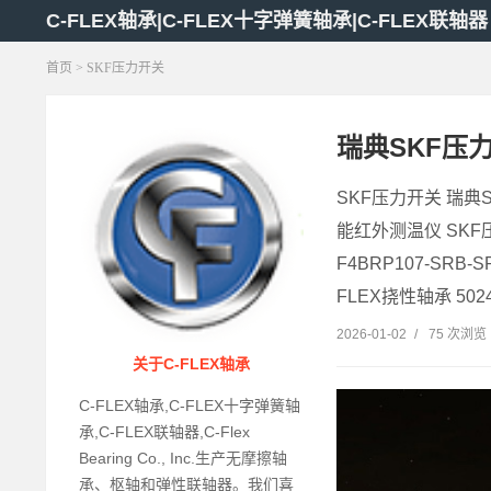
C-FLEX轴承|C-FLEX十字弹簧轴承|C-FLEX联轴器
首页
> SKF压力开关
瑞典SKF压
SKF压力开关 瑞典
能红外测温仪 SKF压
F4BRP107-SRB-
FLEX挠性轴承 5024-
2026-01-02
/
75 次浏览
关于C-FLEX轴承
C-FLEX轴承,C-FLEX十字弹簧轴
承,C-FLEX联轴器,C-Flex
Bearing Co., Inc.生产无摩擦轴
承、枢轴和弹性联轴器。我们喜