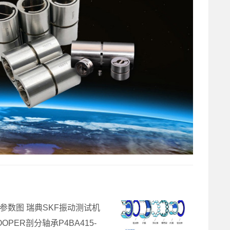
寸参数图 瑞典SKF振动测试机
OOPER剖分轴承P4BA415-