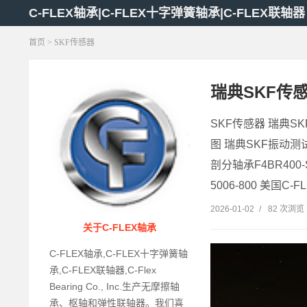
C-FLEX轴承|C-FLEX十字弹簧轴承|C-FLEX联轴器
首页
> SKF传感器
瑞典SKF传
SKF传感器 瑞典S
图 瑞典SKF振动测试机
剖分轴承F4BR400-
5006-800 美国C-FL
2026-01-02
/
82 次浏览
关于C-FLEX轴承
C-FLEX轴承,C-FLEX十字弹簧轴
承,C-FLEX联轴器,C-Flex
Bearing Co., Inc.生产无摩擦轴
承、枢轴和弹性联轴器。我们喜