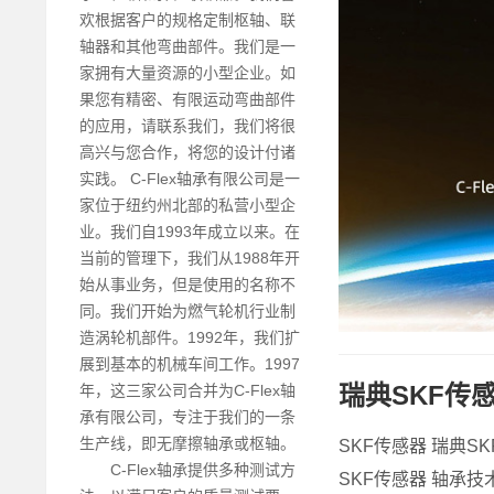
欢根据客户的规格定制枢轴、联
轴器和其他弯曲部件。我们是一
家拥有大量资源的小型企业。如
果您有精密、有限运动弯曲部件
的应用，请联系我们，我们将很
高兴与您合作，将您的设计付诸
实践。 C-Flex轴承有限公司是一
家位于纽约州北部的私营小型企
业。我们自1993年成立以来。在
当前的管理下，我们从1988年开
始从事业务，但是使用的名称不
同。我们开始为燃气轮机行业制
造涡轮机部件。1992年，我们扩
展到基本的机械车间工作。1997
瑞典SKF传感
年，这三家公司合并为C-Flex轴
承有限公司，专注于我们的一条
生产线，即无摩擦轴承或枢轴。
SKF传感器 瑞典S
C-Flex轴承提供多种测试方
SKF传感器 轴承技术资