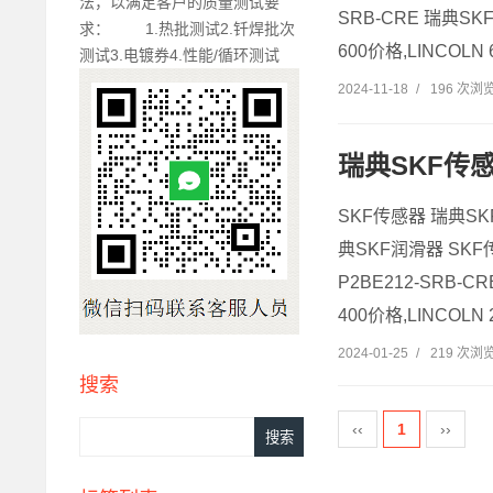
法，以满足客户的质量测试要
SRB-CRE 瑞典SKF
求： 1.热批测试2.钎焊批次
600价格,LINCOLN 6
测试3.电镀券4.性能/循环测试
2024-11-18
/
196 次浏
瑞典SKF传感
SKF传感器 瑞典S
典SKF润滑器 SKF
P2BE212-SRB-
400价格,LINCOLN 
2024-01-25
/
219 次浏
搜索
‹‹
1
››