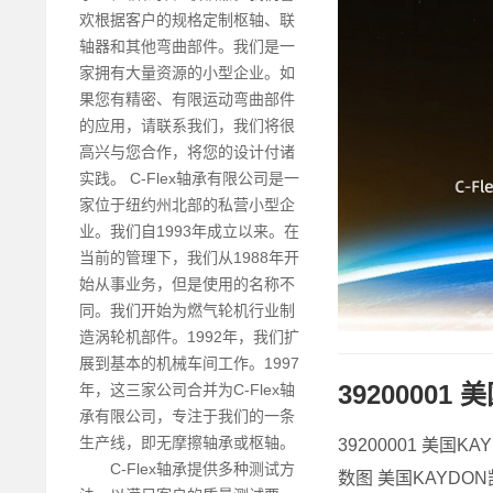
欢根据客户的规格定制枢轴、联
轴器和其他弯曲部件。我们是一
家拥有大量资源的小型企业。如
果您有精密、有限运动弯曲部件
的应用，请联系我们，我们将很
高兴与您合作，将您的设计付诸
实践。 C-Flex轴承有限公司是一
家位于纽约州北部的私营小型企
业。我们自1993年成立以来。在
当前的管理下，我们从1988年开
始从事业务，但是使用的名称不
同。我们开始为燃气轮机行业制
造涡轮机部件。1992年，我们扩
展到基本的机械车间工作。1997
39200001
年，这三家公司合并为C-Flex轴
承有限公司，专注于我们的一条
生产线，即无摩擦轴承或枢轴。
39200001 美国
C-Flex轴承提供多种测试方
数图 美国KAYDON