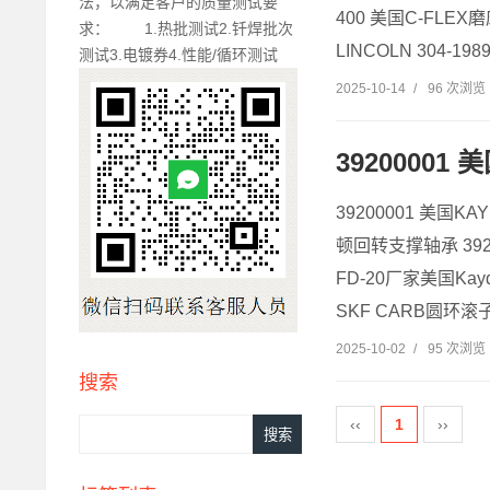
法，以满足客户的质量测试要
400 美国C-FLEX
求： 1.热批测试2.钎焊批次
LINCOLN 304-1
测试3.电镀券4.性能/循环测试
2025-10-14
/
96 次浏览
39200001
39200001 美国
顿回转支撑轴承 392
FD-20厂家美国Kay
SKF CARB圆环滚子轴
2025-10-02
/
95 次浏览
搜索
‹‹
1
››